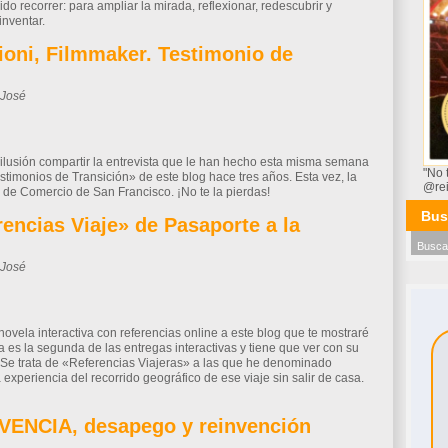
do recorrer: para ampliar la mirada, reflexionar, redescubrir y
inventar.
ioni, Filmmaker. Testimonio de
-José
il
Compartir
ilusión compartir la entrevista que le han hecho esta misma semana
"No 
stimonios de Transición» de este blog hace tres años. Esta vez, la
@re
 de Comercio de San Francisco. ¡No te la pierdas!
Bus
encias Viaje» de Pasaporte a la
-José
il
Compartir
ovela interactiva con referencias online a este blog que te mostraré
 es la segunda de las entregas interactivas y tiene que ver con su
o. Se trata de «Referencias Viajeras» a las que he denominado
experiencia del recorrido geográfico de ese viaje sin salir de casa.
IVENCIA, desapego y reinvención