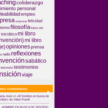
aching
coliderazgo
imiento personal
leabilidad
empleo
presa
felicidad
empresas
filosofía
nismo
futuro del
mi libro
iniciático
o
invención)
mi libro
opiniones
je)
prensa
reflexiones
radio
to
invención
sabático
testimonios
televisión
ansición
viaje
imos comentarios
aría-José
en
«El hombre en busca de
ntido» de Viktor Frankl
L HOMBRE EN BUSCA DE SENTIDO