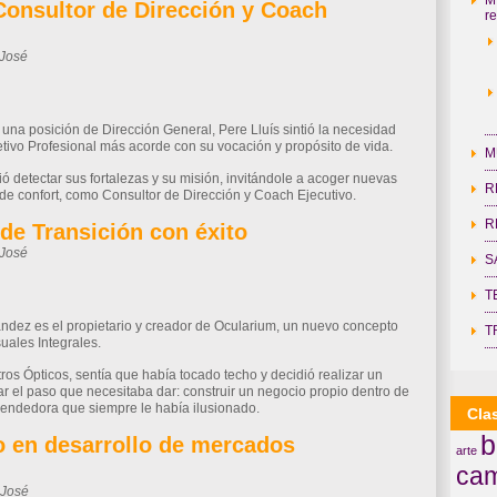
onsultor de Dirección y Coach
re
-José
il
Compartir
na posición de Dirección General, Pere Lluís sintió la necesidad
etivo Profesional más acorde con su vocación y propósito de vida.
M
ó detectar sus fortalezas y su misión, invitándole a acoger nuevas
R
de confort, como Consultor de Dirección y Coach Ejecutivo.
R
de Transición con éxito
-José
S
il
Compartir
T
dez es el propietario y creador de Ocularium, un nuevo concepto
T
uales Integrales.
s Ópticos, sentía que había tocado techo y decidió realizar un
r el paso que necesitaba dar: construir un negocio propio dentro de
rendedora que siempre le había ilusionado.
Cla
b
to en desarrollo de mercados
arte
cam
-José