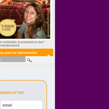
te confundas, la prioridad es vivir."
inventionmood
ca para tu reinvención