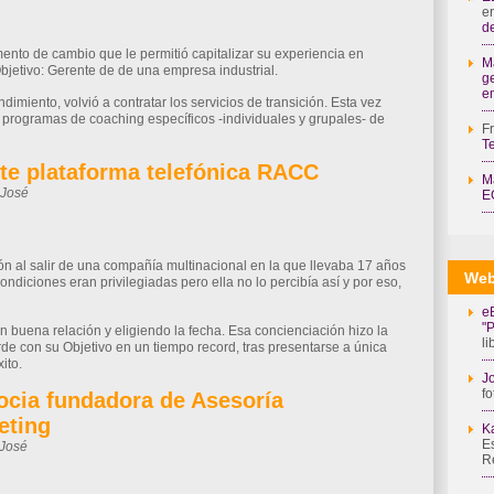
e
il
Compartir
de
ento de cambio que le permitió capitalizar su experiencia en
M
jetivo: Gerente de de una empresa industrial.
g
e
dimiento, volvió a contratar los servicios de transición. Esta vez
 programas de coaching específicos -individuales y grupales- de
F
T
te plataforma telefónica RACC
M
-José
E
il
Compartir
n al salir de una compañía multinacional en la que llevaba 17 años
Web
ondiciones eran privilegiadas pero ella no lo percibía así y por eso,
e
"
 buena relación y eligiendo la fecha. Esa concienciación hizo la
l
rde con su Objetivo en un tiempo record, tras presentarse a única
ito.
Jo
fo
Socia fundadora de Asesoría
eting
K
Es
-José
R
il
Compartir