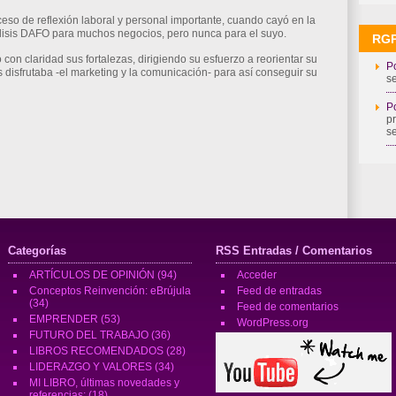
eso de reflexión laboral y personal importante, cuando cayó en la
lisis DAFO para muchos negocios, pero nunca para el suyo.
RG
con claridad sus fortalezas, dirigiendo su esfuerzo a reorientar su
Po
 disfrutaba -el marketing y la comunicación- para así conseguir su
s
Po
p
s
Categorías
RSS Entradas / Comentarios
ARTÍCULOS DE OPINIÓN
(94)
Acceder
Conceptos Reinvención: eBrújula
Feed de entradas
(34)
Feed de comentarios
EMPRENDER
(53)
WordPress.org
FUTURO DEL TRABAJO
(36)
LIBROS RECOMENDADOS
(28)
LIDERAZGO Y VALORES
(34)
MI LIBRO, últimas novedades y
referencias:
(18)