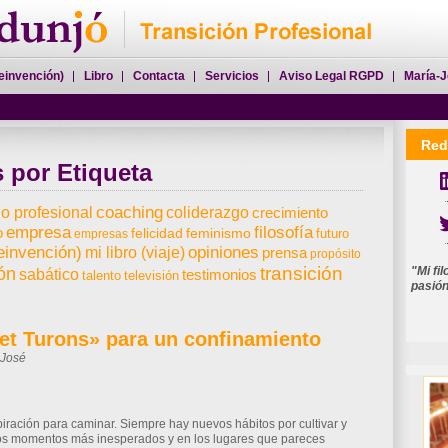
einvención)
Libro
Contacta
Servicios
Aviso Legal RGPD
María-J
Red
s por Etiqueta
Perfil María-José Dun
coaching
o profesional
coliderazgo
crecimiento
mjdunj
empresa
filosofía
o
felicidad
feminismo
empresas
futuro
reinvención)
opiniones
mi libro (viaje)
prensa
propósito
transición
ón
"Mi fi
sabático
testimonios
talento
televisión
pasió
Set Turons» para un confinamiento
-José
il
Compartir
iración para caminar. Siempre hay nuevos hábitos por cultivar y
 los momentos más inesperados y en los lugares que pareces