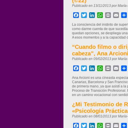
(©22)
Publicado en 13/11/2013 por María
Facebook
Twitter
LinkedIn
WhatsApp
Print
Ema
La consciencia del instinto de sup
como darme cuenta de que sucedía a
quedan opciones, se despliega una 
A esos momentos y a la capacidad d
“Cuando filmo o diri
cabeza”, Ana Arcioni
Publicado en 09/02/2013 por María
Facebook
Twitter
LinkedIn
WhatsApp
Print
Ema
Ana Arcioni es una cineasta especial
Canarias, Barcelona y San Francisco,
de primera mano, ya que asistí a la
Proceso de Transición Profesional. 
en un camino vocacional con sentid
¿Mi Testimonio de R
«Psicología Práctica
Publicado en 08/01/2013 por María
Facebook
Twitter
LinkedIn
WhatsApp
Print
Ema