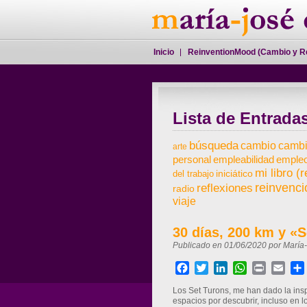
Inicio
ReinventionMood (Cambio y R
Lista de Entrada
búsqueda
cambio
cambi
arte
personal
empleabilidad
emple
mi libro (
iniciático
del trabajo
reflexiones
reinvenci
radio
viaje
30 días, 200 km y «
Publicado en 01/06/2020 por María
Facebook
Twitter
LinkedIn
WhatsApp
Print
Ema
Los Set Turons, me han dado la insp
espacios por descubrir, incluso en