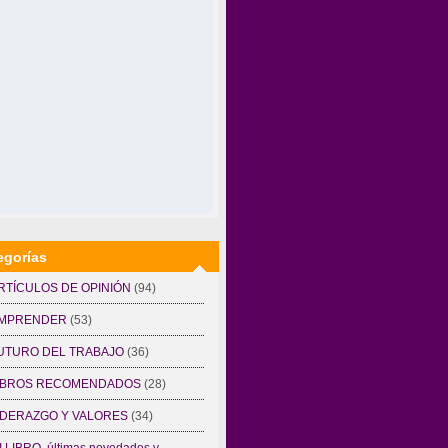
egorías
RTÍCULOS DE OPINIÓN
(94)
MPRENDER
(53)
UTURO DEL TRABAJO
(36)
IBROS RECOMENDADOS
(28)
IDERAZGO Y VALORES
(34)
I LIBRO, últimas novedades y