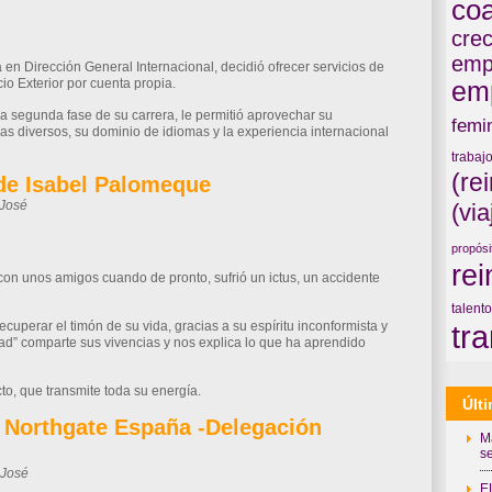
co
il
Compartir
crec
emp
a en Dirección General Internacional, decidió ofrecer servicios de
io Exterior por cuenta propia.
em
la segunda fase de su carrera, le permitió aprovechar su
femi
nas diversos, su dominio de idiomas y la experiencia internacional
trabaj
(re
 de Isabel Palomeque
-José
(via
il
Compartir
propósi
re
n unos amigos cuando de pronto, sufrió un ictus, un accidente
talento
tr
uperar el timón de su vida, gracias a su espíritu inconformista y
idad” comparte sus vivencias y nos explica lo que ha aprendido
cto, que transmite toda su energía.
Últ
e Northgate España -Delegación
M
se
-José
E