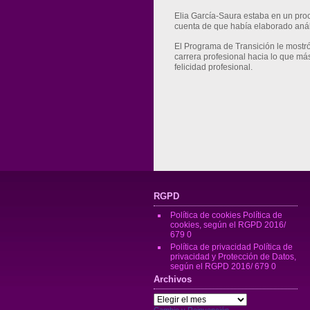
Elia García-Saura estaba en un proc
cuenta de que había elaborado aná
El Programa de Transición le mostró 
carrera profesional hacia lo que más
felicidad profesional.
RGPD
Política de cookies
Política de
cookies, según el RGPD 2016/
679 0
Política de privacidad
Política de
privacidad y Protección de Datos,
según el RGPD 2016/ 679 0
Archivos
Archivos
Cambio y Reinvención