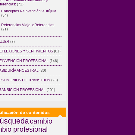
ferencias:
(72)
Conceptos Reinvención: eBrújula
(34)
Referencias Viaje: eReferencias
(21)
UJER
(8)
EFLEXIONES Y SENTIMIENTOS
(61)
EINVENCIÓN PROFESIONAL
(146)
ABIDURÍA ANCESTRAL
(30)
ESTIMONIOS DE TRANSICIÓN
(23)
RANSICIÓN PROFESIONAL
(201)
sificación de contenidos
úsqueda
cambio
bio profesional