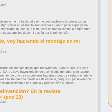
-José
il
Compartir
ervivencia me ha hecho atreverme con muchos más proyectos, así
lgo similar en el ámbito empresarial. Cuando parece que ya no
creatividad inusual que te muestra un nuevo camino a emprender.
e desapego, les debo mi pasión por la reinvención.
jo, voy haciendo el montaje en mi
.
-José
il
Compartir
izada en montaje digital que ha vivido en Buenos Aires, las Islas
 CA. de cuya trayectoria tengo el privilegio de haber sido testigo
 premier de uno de sus primeros trabajos cuando ya estaba en pleno
Por eso, he querido traerla a este espacio, porque su perseverancia
o es un Testimonio de Cambio y Reinvención auténtico.
einvención? En la revista
» (ene’13)
-José
il
Compartir