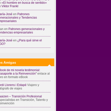
n
«El hombre en busca de sentido»
 Viktor Frankl
aría-José
en
Patrones
eneracionales y Tendencias
mpresariales
ran
en
Patrones generacionales y
endencias empresariales
aría-José
en
¿Para qué sirve el
GO?
s Amigas
Book de mi novela testimonial:
Pasaporte a la Reinvención"
enlace al
ibro en formato eBook
rdi Llorens i Estapé
Viajero y
tógrafo de viajes
aaizen – Transición Profesional
pecialistas en Transición, Talento y
einvención