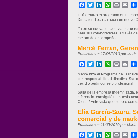
Facebook
Twitter
LinkedIn
WhatsApp
Print
Ema
Lluís realizó el programa en un mom
Dirección Técnica hacia un nuevo Ob
Ya en su nueva función y a pleno ren
para sus colaboradores, a través de
mejora de desempeño.
Mercé Ferran, Geren
Publicado en 17/05/2010 por María
Facebook
Twitter
LinkedIn
WhatsApp
Print
Ema
Mercè hizo el Programa de Transició
con responsabilidad directiva. Sus c
decidió pedir consejo profesional.
Salia de la empresa indemnizada, en
diferencia: consiguió un puesto aco
Oferta / Entrevista que superó con éx
Elia García-Saura, 
comercial y de mark
Publicado en 11/05/2010 por María
Facebook
Twitter
LinkedIn
WhatsApp
Print
Ema