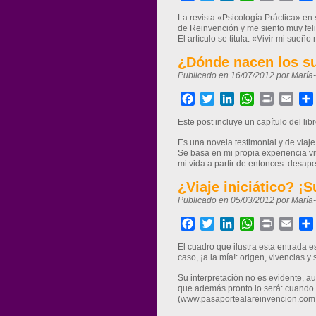
La revista «Psicología Práctica» en
de Reinvención y me siento muy feli
El artículo se titula: «Vivir mi sue
¿Dónde nacen los s
Publicado en 16/07/2012 por María
Facebook
Twitter
LinkedIn
WhatsApp
Print
Ema
Este post incluye un capítulo del li
Es una novela testimonial y de viaje
Se basa en mi propia experiencia vit
mi vida a partir de entonces: desapega
¿Viaje iniciático? ¡
Publicado en 05/03/2012 por María
Facebook
Twitter
LinkedIn
WhatsApp
Print
Ema
El cuadro que ilustra esta entrada
caso, ¡a la mía!: origen, vivencias y
Su interpretación no es evidente, 
que además pronto lo será: cuando 
(www.pasaportealareinvencion.com) 