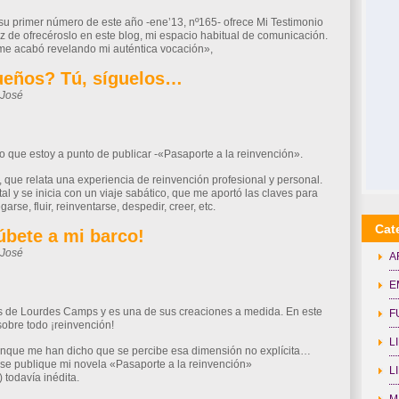
 su primer número de este año -ene’13, nº165- ofrece Mi Testimonio
z de ofrecéroslo en este blog, mi espacio habitual de comunicación.
ño me acabó revelando mi auténtica vocación»,
ueños? Tú, síguelos…
-José
il
Compartir
bro que estoy a punto de publicar -«Pasaporte a la reinvención».
, que relata una experiencia de reinvención profesional y personal.
al y se inicia con un viaje sabático, que me aportó las claves para
rse, fluir, reinventarse, despedir, creer, etc.
Cat
Súbete a mi barco!
-José
A
il
Compartir
E
 es de Lourdes Camps y es una de sus creaciones a medida. En este
F
 sobre todo ¡reinvención!
L
aunque me han dicho que se percibe esa dimensión no explícita…
se publique mi novela «Pasaporte a la reinvención»
L
todavía inédita.
M