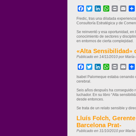
Facebook
Twitter
LinkedIn
WhatsApp
Print
Ema
Fredic, tras una dilatada experienci
Consultoría Estratégica y de Comerc
Se reinventó y esa oportunidad, en 
conocimiento de sectores y discipli
en entornos de cierta complejidad.
«Alta Sensibilidad»
Publicado en 14/11/2010 por María
Facebook
Twitter
LinkedIn
WhatsApp
Print
Ema
Isabel Palomeque estaba cenando co
cerebral.
Seis años después ha conseguido rec
luchador. En su libro “Alta sensibil
desde entonces.
Se trata de un relato sensible y dire
Lluís Folch, Gerent
Barcelona Prat-
Publicado en 31/10/2010 por María