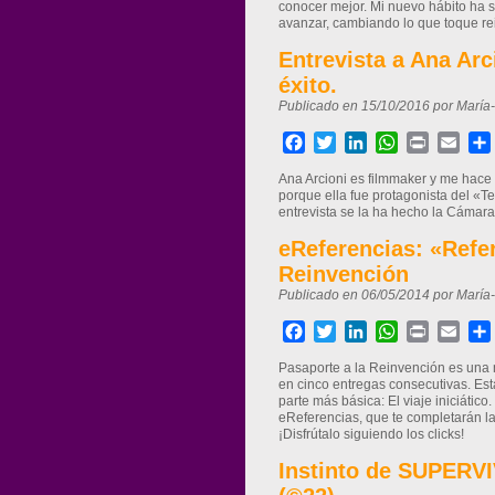
conocer mejor. Mi nuevo hábito ha si
avanzar, cambiando lo que toque re
Entrevista a Ana Arc
éxito.
Publicado en 15/10/2016 por María
Facebook
Twitter
LinkedIn
WhatsApp
Print
Ema
Ana Arcioni es filmmaker y me hace 
porque ella fue protagonista del «Te
entrevista se la ha hecho la Cámara
eReferencias: «Refer
Reinvención
Publicado en 06/05/2014 por María
Facebook
Twitter
LinkedIn
WhatsApp
Print
Ema
Pasaporte a la Reinvención es una n
en cinco entregas consecutivas. Esta
parte más básica: El viaje iniciátic
eReferencias, que te completarán la 
¡Disfrútalo siguiendo los clicks!
Instinto de SUPERV