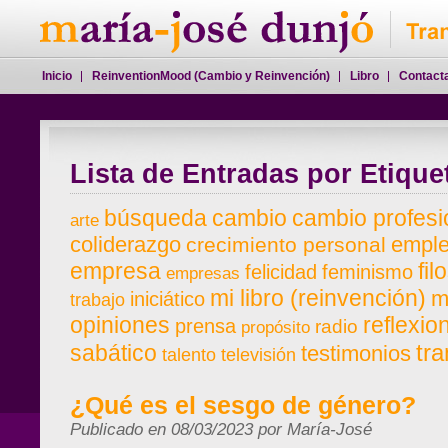
Inicio
ReinventionMood (Cambio y Reinvención)
Libro
Contact
Lista de Entradas por Etique
búsqueda
cambio
cambio profesi
arte
coliderazgo
emple
crecimiento personal
empresa
fil
felicidad
feminismo
empresas
mi libro (reinvención)
mi
iniciático
trabajo
opiniones
reflexio
prensa
radio
propósito
tra
sabático
testimonios
talento
televisión
¿Qué es el sesgo de género?
Publicado en 08/03/2023 por María-José