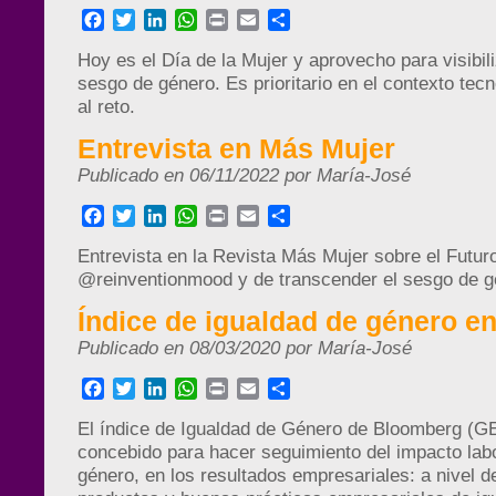
Facebook
Twitter
LinkedIn
WhatsApp
Print
Email
Compartir
Hoy es el Día de la Mujer y aprovecho para visibiliz
sesgo de género. Es prioritario en el contexto tecn
al reto.
Entrevista en Más Mujer
Publicado en 06/11/2022 por María-José
Facebook
Twitter
LinkedIn
WhatsApp
Print
Email
Compartir
Entrevista en la Revista Más Mujer sobre el Futuro
@reinventionmood y de transcender el sesgo de 
Índice de igualdad de género e
Publicado en 08/03/2020 por María-José
Facebook
Twitter
LinkedIn
WhatsApp
Print
Email
Compartir
El índice de Igualdad de Género de Bloomberg (GE
concebido para hacer seguimiento del impacto lab
género, en los resultados empresariales: a nivel de