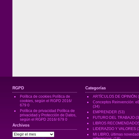
RGPD
Categorías
Política de cookies
Política de
ARTÍCULOS DE OPINIÓN
(
cookies, según el RGPD 2016/
Conceptos Reinvención: eB
679 0
(34)
Política de privacidad
Política de
EMPRENDER
(53)
privacidad y Protección de Datos,
FUTURO DEL TRABAJO
(3
según el RGPD 2016/ 679 0
LIBROS RECOMENDADO
Archivos
LIDERAZGO Y VALORES
(
Archivos
MI LIBRO, últimas novedad
referencias:
(18)
Cambio y Reinvención