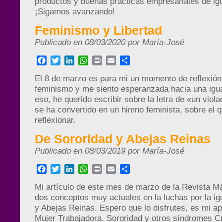
productos y buenas prácticas empresariales de ig
¡Sigamos avanzando!
Feminismo y Libertad
Publicado en 08/03/2020 por María-José
Facebook
Twitter
LinkedIn
WhatsApp
Print
Email
Compartir
El 8 de marzo es para mi un momento de reflexión
feminismo y me siento esperanzada hacia una igua
eso, he querido escribir sobre la letra de «un viol
se ha convertido en un himno feminista, sobre el q
reflexionar.
De Sororidad y Abejas Reinas
Publicado en 08/03/2019 por María-José
Facebook
Twitter
LinkedIn
WhatsApp
Print
Email
Compartir
Mi artículo de este mes de marzo de la Revista M
dos conceptos muy actuales en la luchas por la ig
y Abejas Reinas. Espero que lo disfrutes, es mi ap
Mujer Trabajadora. Sororidad y otros síndromes Cr