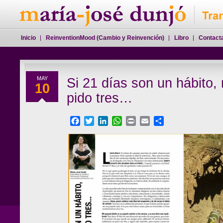
Inicio
ReinventionMood (Cambio y Reinvención)
Libro
Contact
MAY
Si 21 días son un hábito,
10
pido tres…
Facebook
Twitter
LinkedIn
WhatsApp
Print
Email
Compartir