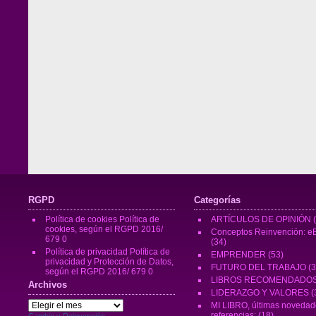
RGPD
Categorías
Política de cookies
Política de
ARTÍCULOS DE OPINIÓN
(
cookies, según el RGPD 2016/
Conceptos Reinvención: eB
679 0
(34)
Política de privacidad
Política de
EMPRENDER
(53)
privacidad y Protección de Datos,
FUTURO DEL TRABAJO
(3
según el RGPD 2016/ 679 0
LIBROS RECOMENDADO
Archivos
LIDERAZGO Y VALORES
(
Archivos
MI LIBRO, últimas novedad
referencias:
(18)
Cambio y Reinvención