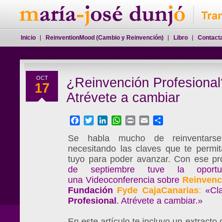
Inicio
ReinventionMood (Cambio y Reinvención)
Libro
Contact
OCT
¿Reinvención Profesional
17
Atrévete a cambiar
Facebook
Twitter
LinkedIn
WhatsApp
Print
Email
Compartir
Se habla mucho de reinventarse
necesitando las claves que te permi
tuyo para poder avanzar. Con ese pro
de septiembre tuve la oportu
una
Videoconferencia sobre
Reinvenc
Fundación
Fyde CajaCanarias
:
«Cl
Profesional
. Atrévete a cambiar.»
.
En este artículo te incluyo un extracto