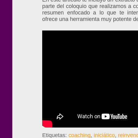
parte del coloquio que realizamos a c
resumen enfocado a lo que te inte
ofrece una herramienta muy potente de 
.
Etiquetas:
coaching
,
iniciático
,
reinven