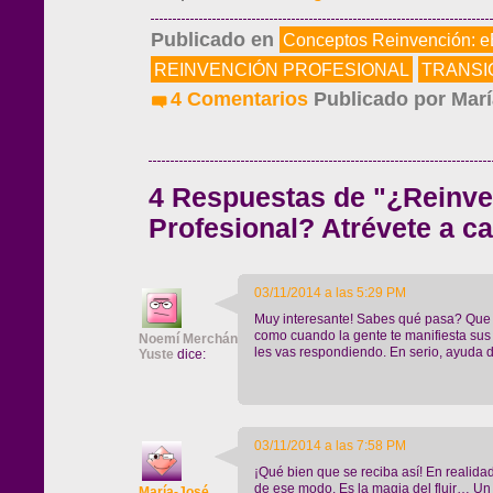
Publicado en
Conceptos Reinvención: e
REINVENCIÓN PROFESIONAL
TRANSI
4 Comentarios
Publicado por
Marí
4 Respuestas de "¿Reinv
Profesional? Atrévete a c
03/11/2014 a las 5:29 PM
Muy interesante! Sabes qué pasa? Que 
como cuando la gente te manifiesta sus
Noemí Merchán
les vas respondiendo. En serio, ayuda 
Yuste
dice:
03/11/2014 a las 7:58 PM
¡Qué bien que se reciba así! En realidad
de ese modo. Es la magia del fluir… Un
María-José