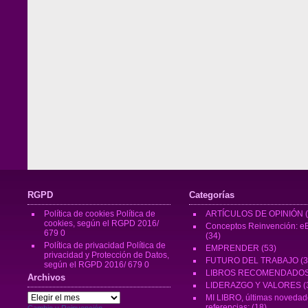
RGPD
Categorías
Política de cookies
Política de
ARTÍCULOS DE OPINIÓN
(
cookies, según el RGPD 2016/
Conceptos Reinvención: eB
679 0
(34)
Política de privacidad
Política de
EMPRENDER
(53)
privacidad y Protección de Datos,
FUTURO DEL TRABAJO
(3
según el RGPD 2016/ 679 0
LIBROS RECOMENDADO
Archivos
LIDERAZGO Y VALORES
(
Archivos
MI LIBRO, últimas novedad
referencias:
(18)
Cambio y Reinvención