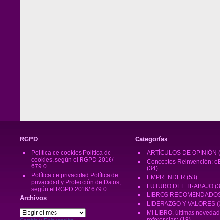
RGPD
Categorías
Política de cookies
Política de
ARTÍCULOS DE OPINIÓN
(
cookies, según el RGPD 2016/
Conceptos Reinvención: eB
679 0
(34)
Política de privacidad
Política de
EMPRENDER
(53)
privacidad y Protección de Datos,
FUTURO DEL TRABAJO
(3
según el RGPD 2016/ 679 0
LIBROS RECOMENDADO
Archivos
LIDERAZGO Y VALORES
(
Archivos
MI LIBRO, últimas novedad
referencias:
(18)
Cambio y Reinvención