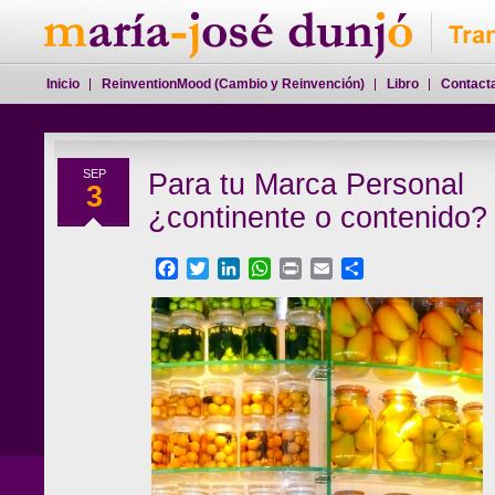
Inicio
ReinventionMood (Cambio y Reinvención)
Libro
Contact
SEP
Para tu Marca Personal
3
¿continente o contenido?
Facebook
Twitter
LinkedIn
WhatsApp
Print
Email
Compartir