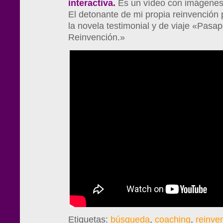
interactiva.
Es un vídeo con imágenes d
El detonante de mi propia reinvención 
la novela testimonial y de viaje «Pasap
Reinvención.»
Etiquetas:
búsqueda
,
coaching
,
reinve