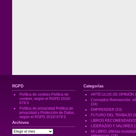
RGPD
Categorías
Política de cookies
Política de
ARTÍCULOS DE OPINIÓN
(
cookies, según el RGPD 2016/
Conceptos Reinvención: eB
679 0
(34)
Política de privacidad
Política de
EMPRENDER
(53)
privacidad y Protección de Datos,
FUTURO DEL TRABAJO
(3
según el RGPD 2016/ 679 0
LIBROS RECOMENDADO
Archivos
LIDERAZGO Y VALORES
(
Archivos
MI LIBRO, últimas novedad
referencias:
(18)
Cambio y Reinvención