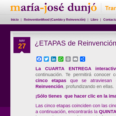
Inicio
ReinventionMood (Cambio y Reinvención)
Libro
Contact
MAY
¿ETAPAS de Reinvenció
27
Facebook
Twitter
LinkedIn
WhatsApp
Print
Email
Compartir
La CUARTA ENTREGA interactiv
continuación. Te permitirá conocer 
cinco etapas
que se atraviesan
Reinvención
, profundizando en ellas.
¡Sólo tienes que hacer clic en la im
Las cinco etapas coinciden con las cinc
a continuación, encontrarás la
QUINT