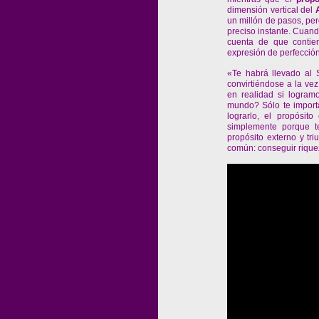
dimensión vertical del
un millón de pasos, per
preciso instante. Cuand
cuenta de que contie
expresión de perfección
«Te habrá llevado al 
convirtiéndose a la vez
en realidad si logramo
mundo? Sólo te importa
lograrlo, el propósi
simplemente porque t
propósito externo y tri
común: conseguir riquez