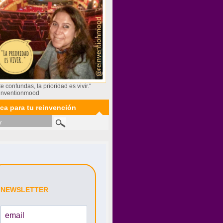
te confundas, la prioridad es vivir."
inventionmood
ca para tu reinvención