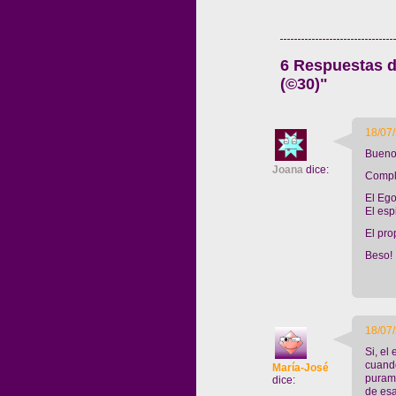
6 Respuestas 
(©30)"
18/07/
Bueno
Joana
dice:
Compl
El Ego
El espi
El pro
Beso!
18/07/
Si, el
cuando
María-José
purame
dice:
de esa