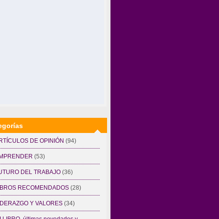
egorías
RTÍCULOS DE OPINIÓN
(94)
MPRENDER
(53)
UTURO DEL TRABAJO
(36)
IBROS RECOMENDADOS
(28)
IDERAZGO Y VALORES
(34)
I LIBRO, últimas novedades y