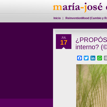
Inicio
ReinventionMood (Cambio y R
JUL
¿PROPÓSI
17
interno? (
Facebook
Twitter
Linked
Wh