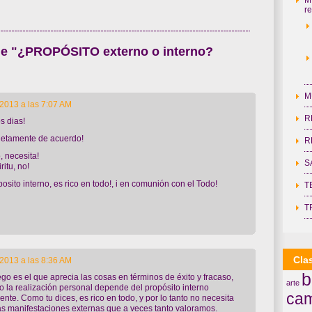
re
de "¿PROPÓSITO externo o interno?
M
2013 a las 7:07 AM
R
s dias!
etamente de acuerdo!
R
, necesita!
S
ritu, no!
posito interno, es rico en todo!, i en comunión con el Todo!
T
T
Cla
2013 a las 8:36 AM
b
 ego es el que aprecia las cosas en términos de éxito y fracaso,
arte
 la realización personal depende del propósito interno
cam
nte. Como tu dices, es rico en todo, y por lo tanto no necesita
s manifestaciones externas que a veces tanto valoramos.