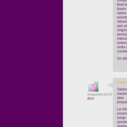
compre
final 
través
sabes 
evento
vibra
que ya
orige
pensam
intenc
enten
onda 
const
Un abr
21/01/
Sabes…
maripo
magointerior33
alas….
dice:
prepar
La vid
esceno
luego 
quedas
vivid