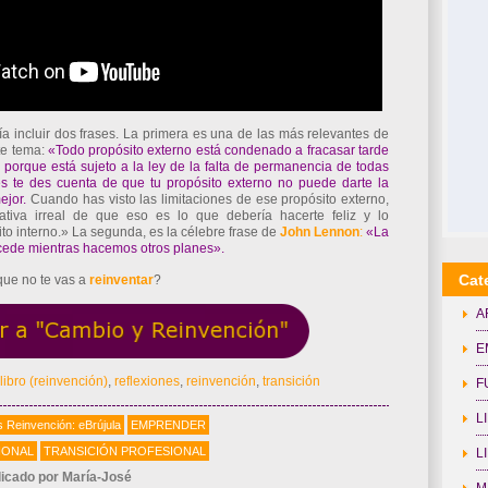
a incluir dos frases. La primera es una de las más relevantes de
te tema:
«Todo propósito externo está condenado a fracasar tarde
porque está sujeto a la ley de la falta de permanencia de todas
s te des cuenta de que tu propósito externo no puede darte la
mejor.
Cuando has visto las limitaciones de ese propósito externo,
ativa irreal de que eso es lo que debería hacerte feliz y lo
to interno.» La segunda, es la célebre frase de
John Lennon
:
«La
cede mientras hacemos otros planes».
Cat
ue no te vas a
reinventar
?
A
E
libro (reinvención)
,
reflexiones
,
reinvención
,
transición
F
L
 Reinvención: eBrújula
EMPRENDER
IONAL
TRANSICIÓN PROFESIONAL
L
icado por
María-José
M