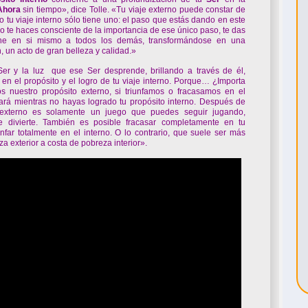
Ahora
sin tiempo», dice Tolle. «Tu viaje externo puede constar de
o tu viaje interno sólo tiene uno: el paso que estás dando en este
o te haces consciente de la importancia de ese único paso, te das
ne en si mismo a todos los demás, transformándose en una
, un acto de gran belleza y calidad.»
Ser y la luz que ese Ser desprende, brillando a través de él,
 en el propósito y el logro de tu viaje interno. Porque… ¿Importa
s nuestro propósito externo, si triunfamos o fracasamos en el
rá mientras no hayas logrado tu propósito interno. Después de
to externo es solamente un juego que puedes seguir jugando,
e divierte. También es posible fracasar completamente en tu
unfar totalmente en el interno. O lo contrario, que suele ser más
a exterior a costa de pobreza interior».