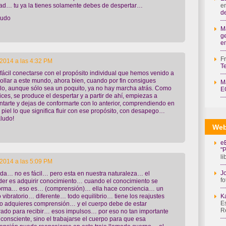
e
dad… tu ya la tienes solamente debes de despertar…
de
ludo
M
g
e
F
2014 a las 4:32 PM
T
fácil conectarse con el propósito individual que hemos venido a
ollar a este mundo, ahora bien, cuando por fin consigues
M
lo, aunque sólo sea un poquito, ya no hay marcha atrás. Como
E
ices, se produce el despertar y a partir de ahí, empiezas a
ntarte y dejas de conformarte con lo anterior, comprendiendo en
 piel lo que significa fluir con ese propósito, con desapego…
ludo!
Web
e
"
l
2014 a las 5:09 PM
Jo
da… no es fácil… pero esta en nuestra naturaleza… el
fo
er es adquirir conocimiento… cuando el conocimiento se
forma… eso es… (comprensión)… ella hace conciencia… un
K
 vibratorio… diferente… todo equilibrio… tiene los reajustes
Es
o adquieres comprensión… y el cuerpo debe de estar
R
ado para recibir… esos impulsos… por eso no tan importante
 consciente, sino el trabajarse el cuerpo para que esa