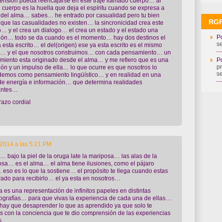
nsión pueda reencajarse en este traje llamado cuerpo… al
el cuerpo es la huella que deja el espíritu cuando se expresa a
 del alma… sabes… he entrado por casualidad pero tu bien
RG
que las casualidades no existen… la sincronicidad crea este
… y el crea un dialogo… el crea un estado y el estado una
Po
ción… todo se da cuando es el momento… hay dos destinos el
s
 esta escrito… el del(origen) ese ya esta escrito es el mismo
n… y el que nosotros construimos… con cada pensamiento… un
Po
iento esta originado desde el alma… y me refiero que es una
p
ión y un impulso de ella… lo que ocurre es que nosotros lo
s
demos como pensamiento lingüístico… y en realidad en una
de energía e información… que determina realidades
antes…
azo cordial
2014 a las 5:21 PM
 bajo la piel de la oruga late la mariposa… las alas de la
sa… es el alma… el alma tiene ilusiones, como el pájaro
 eso es lo que la sostiene… el propósito te llega cuando estas
ado para recibirlo… el ya esta en nosotros…
a es una representación de infinitos papeles en distintas
grafías… para que vivas la experiencia de cada una de ellas…
hay que desaprender lo que as aprendido ya que solo te
 con la conciencia que te dio comprensión de las experiencias
as…