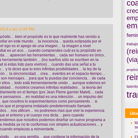
co
crec
emp
em
/2014 a las 12:05 PM
femi
pósito… bien el propósito es lo que realmente has venido a
ollar en este mundo… la inocencia… queda eclipsada por el
trabaj
el ego es el apego de una imagen… la imagen a nivel
(re
dial es un eco… cuando comprendes cuál es tu propósito en
ida…. aparecen las herramientas… cada ser humano es único..
(via
a herramienta también….(los sueños sólo se escriben en la
ad si estas listo para vivirlos)… cuando das una señal a tu
o… y le dices que tu eres infinitas posibilidades… la ley de la
propósi
ción… la sincronicidad… crea… eventos en el espacio-tiempo…
re
os son mensajes… para que tu puedas dar conciencia… de cada
e ellos… todo está tremendamente unido… aunque estemos en
talento
alidad… nosotros creamos infinitas realidades… la teoría del
tr
lamiento en el tiempo (por Jean Pierre garnier Malet)… cada
ue pensamos… en realidad es una intención… un impulso del
 que nosotros lo experimentamos como pensamiento… si
os que el programa instalado predeterminado llamado
dos… nos utilicen… no podremos mas que vivir la experiencia
Últ
que el entorno y el cuerpo nos dicta… pero cuando
endemos que nosotros podemos diseñar un nuevo programa a
M
a medida ya no te conformas con simples actualizaciones… y
se
s cuando empiezas a reinventarte…
pósito…. es una semilla… que contiene la información de la
E