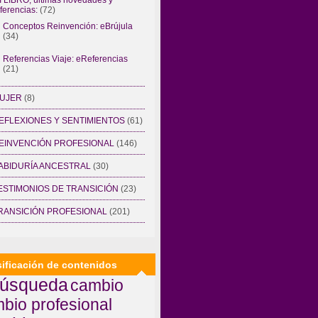
ferencias:
(72)
Conceptos Reinvención: eBrújula
(34)
Referencias Viaje: eReferencias
(21)
UJER
(8)
EFLEXIONES Y SENTIMIENTOS
(61)
EINVENCIÓN PROFESIONAL
(146)
ABIDURÍA ANCESTRAL
(30)
ESTIMONIOS DE TRANSICIÓN
(23)
RANSICIÓN PROFESIONAL
(201)
sificación de contenidos
úsqueda
cambio
bio profesional