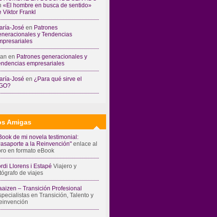
n
«El hombre en busca de sentido»
 Viktor Frankl
aría-José
en
Patrones
eneracionales y Tendencias
mpresariales
ran
en
Patrones generacionales y
endencias empresariales
aría-José
en
¿Para qué sirve el
GO?
s Amigas
Book de mi novela testimonial:
Pasaporte a la Reinvención"
enlace al
ibro en formato eBook
rdi Llorens i Estapé
Viajero y
tógrafo de viajes
aaizen – Transición Profesional
pecialistas en Transición, Talento y
einvención