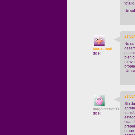
totali
Un sa
21/01/
No es 
desarr
María-José
palpar
dice:
bien d
reinve
propia
¡Un sa
21/01/
Sin du
aprend
magointerior33
trans
dice:
estado
cuand
prepar
es ser