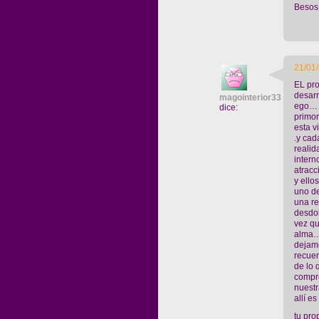
Besos
21/01
EL pro
desarr
magointerior33
ego… 
dice:
primor
esta v
.y cad
realid
intern
atrac
y ell
uno d
una re
desdob
vez q
alma…
dejam
recuer
de lo 
compr
nuestr
allí e
tu pro