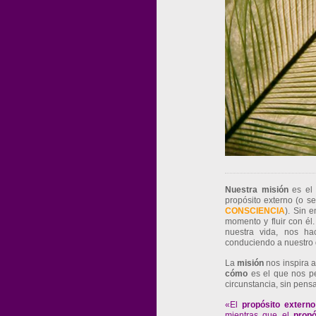
Nuestra misión
es e
propósito externo (o se
CONSCIENCIA
). Sin 
momento y fluir con él
nuestra vida, nos ha
conduciendo a nuestro d
La
misión
nos inspira 
cómo
es el que nos per
circunstancia, sin pensa
«El
propósito externo
mientras que el
propó