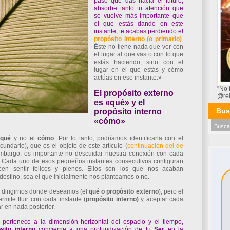
paso que das hacia el futuro,
absorbe tanto tu atención que
se vuelve más importante que
el que estás dando en este
instante, te acabas perdiendo el
propósito interno (o primario)
.
Éste no tiene nada que ver con
el lugar al que vas o con lo que
estás haciendo, sino con el
lugar en el que estás y cómo
actúas en ese instante.»
"No 
El propósito externo
@re
es «qué» y el
Bus
propósito interno
«cómo»
l
qué
y no el
cómo
. Por lo tanto, podríamos identificarla con el
cundario), que es el objeto de este artículo (
continuación del de
embargo, es importante no descuidar nuestra conexión con cada
. Cada uno de esos pequeños instantes consecutivos configuran
cen sentir felices y plenos. Ellos son los que nos acaban
estino, sea el que inicialmente nos planteamos o no.
a dirigirnos donde deseamos (el
qué o propósito externo
), pero el
mite fluir con cada instante (
propósito interno)
y aceptar cada
r en nada posterior.
pertenece a la dimensión horizontal del espacio y el tiempo,
sito interno
concierne a una profundización de tu
Ser
en la