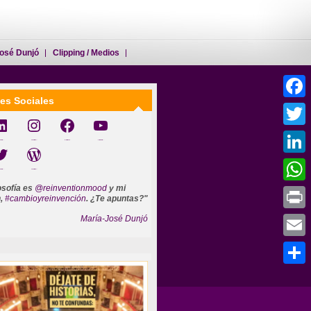
osé Dunjó
Clipping / Medios
es Sociales
Faceb
jó
@reinventionmood
cambioyreinvencion
mariajosedunjo
Twitter
o
Mi WEB
Linked
losofía es
@reinventionmood
y mi
Whats
n,
#cambioyreinvención
. ¿Te apuntas?"
María-José Dunjó
Print
Email
Compar