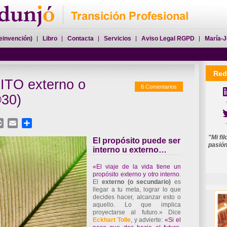
einvención)
Libro
Contacta
Servicios
Aviso Legal RGPD
María-J
Red
TO externo o
6 Comentarios
Perfil María-José Dun
©30)
mjdunj
In
atsApp
Print
Email
Compartir
"Mi fi
El propósito puede ser
pasió
interno u externo…
«El viaje de la vida tiene un
propósito externo y otro interno.
El
externo (o secundario)
es
llegar a tu meta, lograr lo que
decides hacer, alcanzar esto o
aquello. Lo que implica
proyectarse al futuro.» Dice
Eckhart Tolle
, y advierte:
«Si el