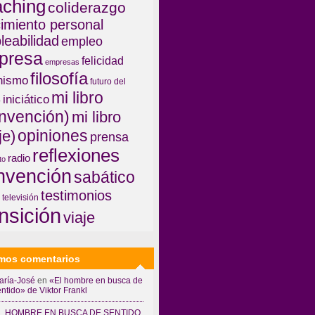
aching
coliderazgo
imiento personal
leabilidad
empleo
presa
felicidad
empresas
filosofía
nismo
futuro del
mi libro
iniciático
o
invención)
mi libro
opiniones
je)
prensa
reflexiones
radio
to
invención
sabático
testimonios
televisión
ansición
viaje
imos comentarios
aría-José
en
«El hombre en busca de
ntido» de Viktor Frankl
L HOMBRE EN BUSCA DE SENTIDO