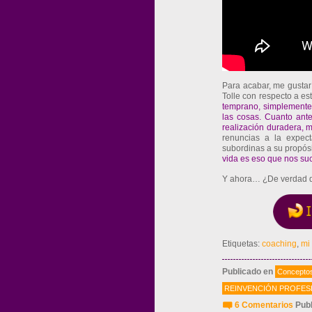
Para acabar, me gustarí
Tolle con respecto a es
temprano, simplemente 
las cosas. Cuanto ante
realización duradera, 
renuncias a la expect
subordinas a su propósi
vida es eso que nos su
Y ahora… ¿De verdad q
Etiquetas:
coaching
,
mi 
Publicado en
Conceptos
REINVENCIÓN PROFES
6 Comentarios
Publ