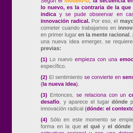
Según el
modelo-U
,
la secuencia en 
lo nuevo, es la contraria de la que
indica
y se pude obseervar en ca
innovación radical.
Por eso, el
mayo
cometer cuando trabajamos en
innov
en primer lugar
en
la
mente
racional
,
una nueva idea emerger, se requier
previas:
(1)
Lo nuevo
empieza con una
emo
específico.
(2)
El sentimiento
se convierte en
sen
(
la nueva idea
).
(3)
Entonces,
se relaciona con un
c
desafío
, y aparece el lugar
dónde
p
innovación radical
(
dónde: el context
(4)
Sólo en este momento se empiez
forma en la que
el
qué
y
el
dónde