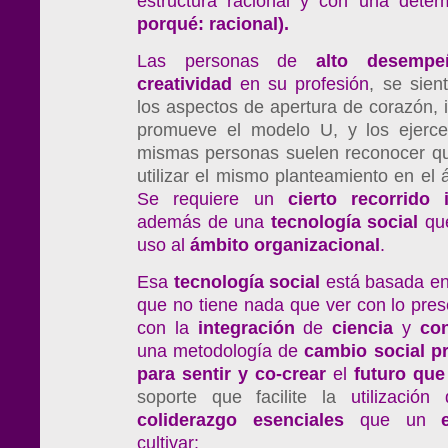
estructura racional y con una dete
porqué: racional).
Las personas de
alto
desempe
creatividad
en su profesión
, se sien
los aspectos de apertura de corazón, 
promueve el modelo U, y los ejerc
mismas personas suelen reconocer q
utilizar el mismo planteamiento en el
Se requiere un
cierto
recorrido
además de una
tecnología
social
que
uso al
ámbito
organizacional
.
Esa
tecnología
social
está basada en
que no tiene nada que ver con lo presen
con la
integración
de
ciencia
y
con
una metodología de
cambio
social
p
para
sentir
y
co-crear
el
futuro
que
soporte que facilite la
utilización
coliderazgo esenciales
que un
cultivar: