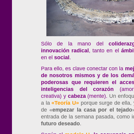
Sólo de la mano del
colideraz
innovación
radical
, tanto en el
ámbi
en el
social
.
Para ello, es clave conectar con la
mejo
de nosotros mismos y de los demá
poderosas que requieren el acce
inteligencias del corazón
(amor
creativa) y
cabeza
(mente).
Un enfoqu
a la
«Teoría U»
porque surge de ella, 
de «
empezar
la
casa
por
el
tejado
entrada de la semana pasada, como 
futuro
deseado
.