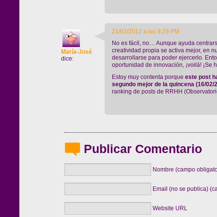
21/02/2012 a las 9:29 PM
No es fácil, no… Aunque ayuda centrars
creatividad propia se activa mejor, en n
María-José
desarrollarse para poder ejercerlo. Ent
dice:
oportunidad de innovación, ¡voilá! ¡Se 
Estoy muy contenta porque
este post h
segundo mejor de la quincena (16/02/
ranking de posts de RRHH (Observator
Publicar Comentario
Nombre (campo obligato
Email (no se publica) (c
Website URL