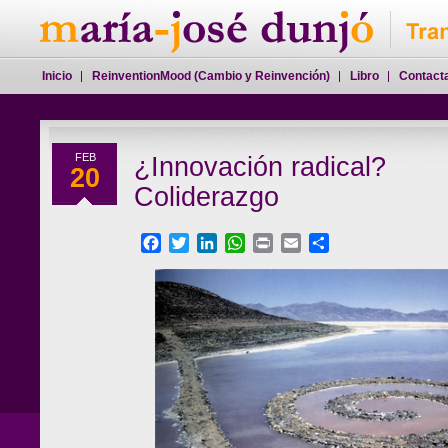
Inicio
ReinventionMood (Cambio y Reinvención)
Libro
Contact
FEB
¿Innovación radical?
20
Coliderazgo
Facebook
Twitter
LinkedIn
WhatsApp
Print
Email
Compartir