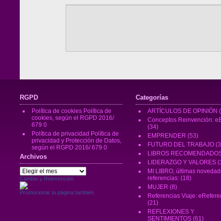
RGPD
Categorías
Política de cookies
Política de
ARTÍCULOS DE OPINIÓN
(
cookies, según el RGPD 2016/
Conceptos Reinvención: eB
679 0
(34)
Política de privacidad
Política de
EMPRENDER
(53)
privacidad y Protección de Datos,
FUTURO DEL TRABAJO
(3
según el RGPD 2016/ 679 0
LIBROS RECOMENDADO
Archivos
LIDERAZGO Y VALORES
(
Archivos
MI LIBRO, últimas novedad
referencias:
(18)
Cambio y Reinvención
MUJER
(8)
Promocionar tu página también
Referencias Viaje: eRefere
(21)
REFLEXIONES Y
SENTIMIENTOS
(61)