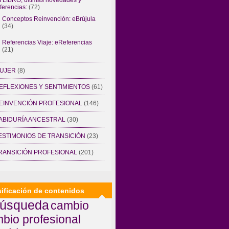
ferencias:
(72)
Conceptos Reinvención: eBrújula
(34)
Referencias Viaje: eReferencias
(21)
UJER
(8)
EFLEXIONES Y SENTIMIENTOS
(61)
EINVENCIÓN PROFESIONAL
(146)
ABIDURÍA ANCESTRAL
(30)
ESTIMONIOS DE TRANSICIÓN
(23)
RANSICIÓN PROFESIONAL
(201)
sificación de contenidos
úsqueda
cambio
bio profesional