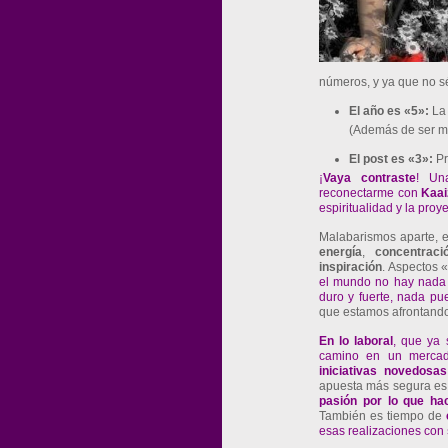
números, y ya que no s
El año es «5»:
La 
(Además de ser mi
El post es «3»:
Pr
¡
Vaya
contraste
! Un
reconectarme con
Kaai
espiritualidad y la proy
Malabarismos aparte, e
energía
,
concentraci
inspiración
. Aspectos 
el mundo no hay nada 
duro y fuerte, nada pu
que estamos afrontand
En
lo
laboral
, que ya 
camino en un mercado
iniciativas
novedosas
apuesta más segura es
pasión por
lo
que
ha
También es tiempo de
esas realizaciones con