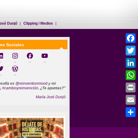
osé Dunjó
Clipping / Medios
es Sociales
Faceb
jó
@reinventionmood
cambioyreinvencion
mariajosedunjo
Twitter
o
Mi WEB
Linked
losofía es
@reinventionmood
y mi
Whats
n,
#cambioyreinvención
. ¿Te apuntas?"
María-José Dunjó
Print
Email
Compar