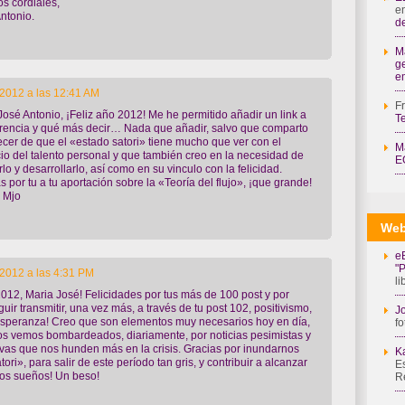
s cordiales,
e
ntonio.
de
M
g
e
2012 a las 12:41 AM
F
José Antonio, ¡Feliz año 2012! Me he permitido añadir un link a
T
erencia y qué más decir… Nada que añadir, salvo que comparto
ecer de que el «estado satori» tiene mucho que ver con el
M
cio del talento personal y que también creo en la necesidad de
E
rlo y desarrollarlo, así como en su vinculo con la felicidad.
s por tu a tu aportación sobre la «Teoría del flujo», ¡que grande!
, Mjo
Web
e
"
2012 a las 4:31 PM
l
2012, Maria José! Felicidades por tus más de 100 post y por
uir transmitir, una vez más, a través de tu post 102, positivismo,
Jo
esperanza! Creo que son elementos muy necesarios hoy en día,
fo
s vemos bombardeados, diariamente, por noticias pesimistas y
vas que nos hunden más en la crisis. Gracias por inundarnos
K
tori», para salir de este período tan gris, y contribuir a alcanzar
Es
os sueños! Un beso!
R