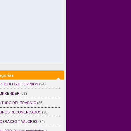
egorías
RTÍCULOS DE OPINIÓN
(94)
MPRENDER
(53)
UTURO DEL TRABAJO
(36)
IBROS RECOMENDADOS
(28)
IDERAZGO Y VALORES
(34)
I LIBRO, últimas novedades y