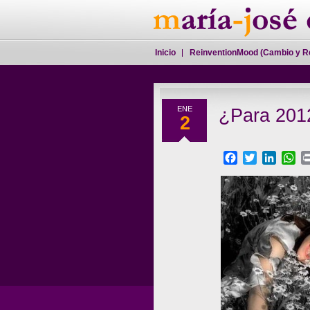
Inicio
ReinventionMood (Cambio y R
ENE
¿Para 2012
2
Facebook
Twitter
Linked
Wh