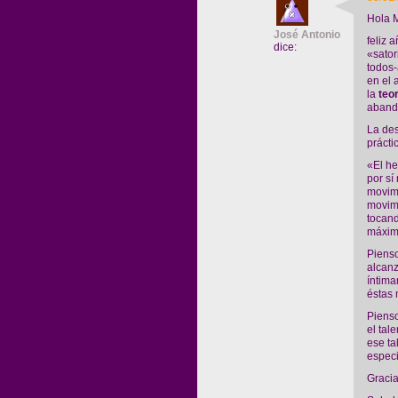
Hola M
José Antonio
feliz 
dice:
«sator
todos-
en el 
la
teor
aband
La des
prácti
«El he
por sí
movimi
movimi
tocand
máxim
Pienso
alcanz
íntima
éstas 
Pienso
el tal
ese ta
especi
Gracia