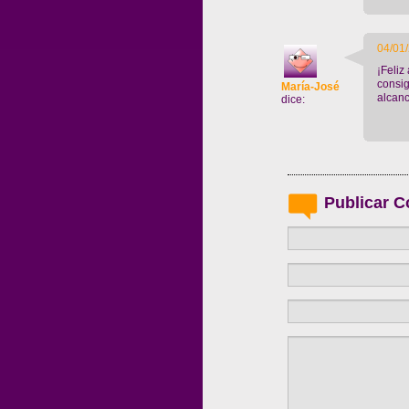
04/01/
¡Feliz
consig
María-José
alcanc
dice:
Publicar C