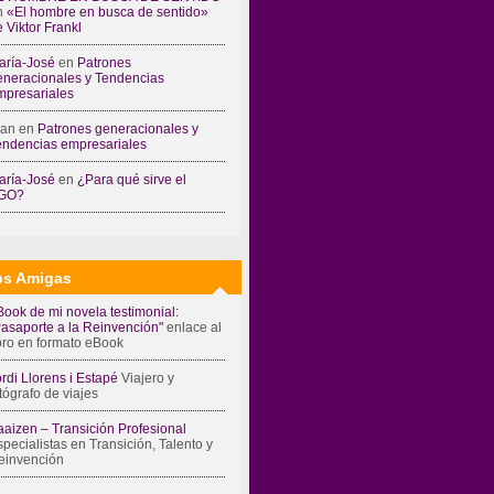
n
«El hombre en busca de sentido»
 Viktor Frankl
aría-José
en
Patrones
eneracionales y Tendencias
mpresariales
ran
en
Patrones generacionales y
endencias empresariales
aría-José
en
¿Para qué sirve el
GO?
s Amigas
Book de mi novela testimonial:
Pasaporte a la Reinvención"
enlace al
ibro en formato eBook
rdi Llorens i Estapé
Viajero y
tógrafo de viajes
aaizen – Transición Profesional
pecialistas en Transición, Talento y
einvención