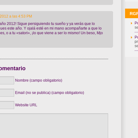
RG
2012 a las 4:53 PM
Po
 año 2012! Sigue persiguiendo tu sueño y ya verás que lo
s
ues este año. Y ojalá esté en mi mano acompañarte a que lo
es, o a tu «satori», ¡lo que viene a ser lo mismo! Un beso, Mjo
Po
p
s
omentario
Nombre (campo obligatorio)
Email (no se publica) (campo obligatorio)
Website URL