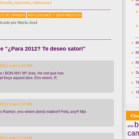
filosofía
,
opiniones
,
reflexiones
re
OS DE OPINIÓN
REFLEXIONES Y SENTIMIENTOS
icado por
María-José
M
e "¿Para 2012? Te deseo satori"
R
R
2012 a las 1:43 PM
S
a i BON ANY Mª Jose, He vist que has
lat força aquest dies. Ens veiem, R.
T
T
2012 a las 2:57 PM
s Ramon, ens veiem demà mateix!!! Feliç any!!! Mjo
Cla
b
arte
cam
2012 a las 7:16 PM