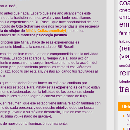
co
aría José,
crec
año antes que nada. Espero que este año alcancemos este
emp
i» que la tradición zen nos avala, y que tanto necesitamos
as. La experiencia de Bill Rusell, que tuve oportunidad de leer
em
artículo de
Otto Scharmer
que nos recomendaste, me recuerda
ía de «flujo»
de
Mihály Csíkszentmihályi
, uno de los
femi
erados de la
moderna psicología positiva.
trabaj
cripción que Mihály hace de esas experiencias es
(re
camente idéntica a la comentada por Bill Rusell:
cho de sentirse completamente comprometido con la actividad
(via
 misma. El ego desaparece. El tiempo vuela. Toda acción,
ento o pensamiento surgen inevitablemente de la acción, del
propósi
ento y del pensamiento previos, es como si estuviéramos
re
o jazz. Todo tu ser está allí, y estás aplicando tus facultades al
o.»
talento
 que todos deberíamos hacer un esfuerzo continuo por
tr
ar esos estados. Para Mihály estas
experiencias de flujo
están
mente relacionadas con la felicidad de las personas, siendo
más felices cuando logran alcanzar este estado de flujo.
, en resumen, que ese estado tiene íntima relación también con
Últ
ento de cada persona, y que nuestro objetivo debe ser buscar
lento y llevarlo a su máximo desarrollo, justo en ese estado
M
al, (diría yo, «estado de gracia»).
se
s de nuevo por tu iluminación permanente.
E