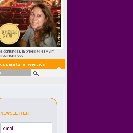
te confundas, la prioridad es vivir."
inventionmood
ca para tu reinvención