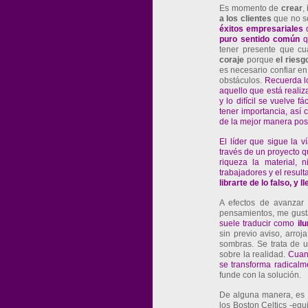
Es momento de
crear
,
a
los
clientes
que no s
éxitos
empresariales
q
puro
sentido
común
q
tener presente que cu
coraje
porque
el
riesg
es necesario confiar en
obstáculos.
Recuerda l
aquello que está realiz
y lo difícil se vuelve 
tener importancia, así
de la mejor manera posi
El líder que sigue la v
través de un proyecto q
riqueza la material, 
trabajadores y el resul
librarte de lo falso, y
A efectos de avanzar 
pensamientos, me gustar
suele traducir como
il
sin previo aviso, arro
sombras. Se trata de
sobre la realidad.
Cuan
se transforma radicalm
funde con la solución.
De alguna manera, es
los Boston Celtics -eq