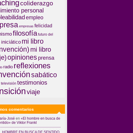
aching
coliderazgo
imiento personal
leabilidad
empleo
presa
felicidad
empresas
filosofía
nismo
futuro del
mi libro
iniciático
o
invención)
mi libro
opiniones
je)
prensa
reflexiones
radio
to
invención
sabático
testimonios
televisión
ansición
viaje
imos comentarios
aría-José
en
«El hombre en busca de
ntido» de Viktor Frankl
L HOMBRE EN BUSCA DE SENTIDO