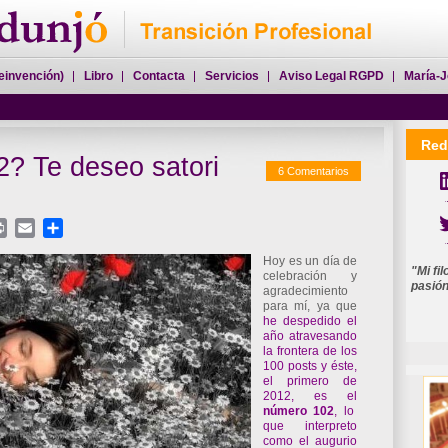
einvención)
Libro
Contacta
Servicios
Aviso Legal RGPD
María-J
Red
? Te deseo satori
6 Comentarios
Perfil María-José Dun
mjdunj
In
atsApp
Print
Email
Compartir
Hoy es un día de
"Mi fi
celebración y
pasió
agradecimiento
para mí, ya que
he despedido el
año atravesando
la frontera de los
100 posts y éste,
el primero de
2012, es el
número
102
, lo
que interpreto
como el augurio