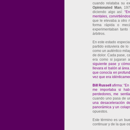
cuando relataba su exp
Opinionated
Man
, 19
diciendo algo así:
“En
mentales, convirtiéndo
que le elevaba a otro n
forma rápida o mecá
experimentaban tanto 
árbitros.
En este estado especial
partido estuviera de lo
como un auténtico mila
de dolor. Cada pase, c
era como si jugaran 
siguiente pase y cómo 
llevara el balón al área
que conocía en profund
vez que era idénticamen
Bill
Russell
afirma: “En
me importaba si hab
perdedores, me sentía
cuando uno pasa de u
una desaceleración de
panorámica y un colaps
opuestos.
Este término es un bue
continuar y de la que o