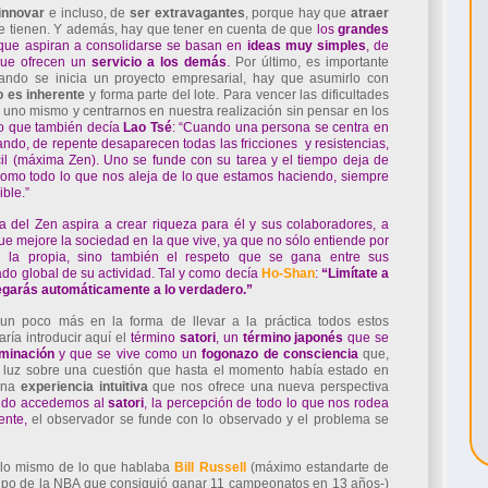
innovar
e incluso, de
ser
extravagantes
, porque hay que
atraer
e tienen. Y además, hay que tener en cuenta de que
los
grandes
ue aspiran a consolidarse se basan en
ideas
muy simples
, de
ue ofrecen un
servicio
a
los
demás
.
Por último, es importante
ando se inicia un proyecto empresarial, hay que asumirlo con
o
es
inherente
y forma parte del lote. Para vencer las dificultades
 uno mismo y centrarnos en nuestra realización sin pensar en los
o que también decía
Lao
Tsé
: “Cuando una persona se centra en
ando, de repente desaparecen todas las fricciones y resistencias,
fácil (máxima Zen). Uno se funde con su tarea y el tiempo deja de
 como todo lo que nos aleja de lo que estamos haciendo, siempre
ble.”
ía del Zen aspira a crear riqueza para él y sus colaboradores, a
ue mejore la sociedad en la que vive, ya que no sólo entiende por
ni la propia, sino también el respeto que se gana entre sus
tado global de su actividad. Tal y como decía
Ho-Shan
:
“Limítate a
 llegarás automáticamente a lo verdadero.”
un poco más en la forma de llevar a la práctica todos estos
ía introducir aquí el
término
satori
, un
término
japonés
que se
uminación
y que se vive como un
fogonazo
de
consciencia
que,
ja luz sobre una cuestión que hasta el momento había estado en
 una
experiencia
intuitiva
que nos ofrece una nueva perspectiva
do accedemos al
satori
, la percepción de todo lo que nos rodea
ente,
el observador se funde con lo observado y el problema se
 lo mismo de lo que hablaba
Bill Russell
(máximo estandarte de
uipo de la NBA que consiguió ganar 11 campeonatos en 13 años-)