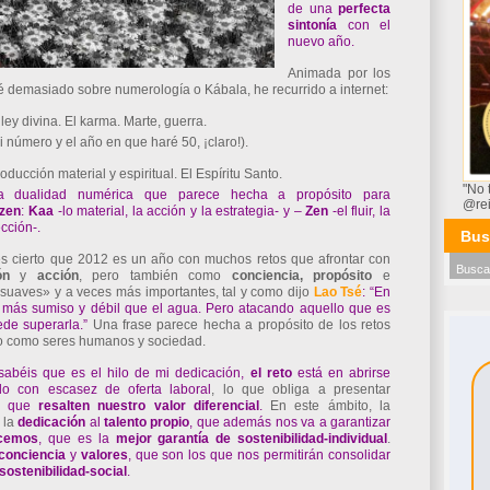
de una
perfecta
sintonía
con el
nuevo año.
Animada por los
é demasiado sobre numerología o Kábala, he recurrido a internet:
ley divina. El karma. Marte, guerra.
 número y el año en que haré 50, ¡claro!).
oducción material y espiritual. El Espíritu Santo.
"No 
a dualidad numérica que parece hecha a propósito para
@re
zen
:
Kaa
-lo material, la acción y la estrategia- y –
Zen
-el fluir, la
ección-.
Bus
s cierto que 2012 es un año con muchos retos que afrontar con
ón
y
acción
, pero también como
conciencia, propósito
e
«suaves» y a veces más importantes, tal y como dijo
Lao
Tsé
: “En
más sumiso y débil que el agua. Pero atacando aquello que es
ede superarla.”
Una frase parece hecha a propósito de los retos
o como seres humanos y sociedad.
sabéis que es el hilo de mi dedicación,
el
reto
está en abrirse
 con escasez de oferta laboral
, lo que obliga a presentar
que
resalten
nuestro
valor
diferencial
.
En este ámbito, la
 la
dedicación
al
talento
propio
, que además nos va a garantizar
cemos
, que es la
mejor
garantía de
sostenibilidad-individual
.
conciencia
y
valores
, que son los que nos permitirán consolidar
sostenibilidad-social
.