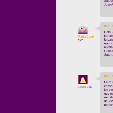
Saludo
José A
04/01/
Hola, 
tu ref
María-José
tu par
dice:
ejerci
revela
Gracia
Satori
04/01/
Feliz 
conseg
Laura
dice:
luz y 
que no
negati
de «sa
nuestr