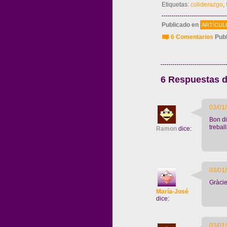
Etiquetas:
coliderazgo
,
Publicado en
ARTÍCUL
6 Comentarios
Publ
6 Respuestas d
03/01/
Bon di
trebal
Ramon
dice:
03/01/
Gràcie
María-José
dice:
03/01/