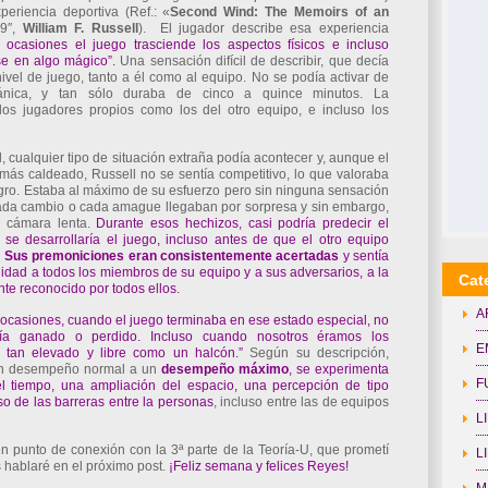
eriencia deportiva (Ref.: «
Second
Wind:
The
Memoirs
of
an
79″,
William
F.
Russell
). El jugador describe esa experiencia
 ocasiones el juego trasciende los aspectos físicos e incluso
se en algo mágico”.
Una sensación difícil de describir, que decía
ivel de juego, tanto a él como al equipo. No se podía activar de
nica, y tan sólo duraba de cinco a quince minutos. La
los jugadores propios como los del otro equipo, e incluso los
, cualquier tipo de situación extraña podía acontecer y, aunque el
 más caldeado, Russell no se sentía competitivo, lo que valoraba
gro. Estaba al máximo de su esfuerzo pero sin ninguna sensación
ada cambio o cada amague llegaban por sorpresa y sin embargo,
a cámara lenta.
Durante esos hechizos, casi podría predecir el
se desarrollaría el juego, incluso antes de que el otro equipo
.
Sus
premoniciones
eran
consistentemente
acertadas
y sentía
idad a todos los miembros de su equipo y a sus adversarios, a la
Cat
te reconocido por todos ellos.
A
 ocasiones, cuando el juego terminaba en ese estado especial, no
ía ganado o perdido. Incluso cuando nosotros éramos los
E
 tan elevado y libre como un halcón.”
Según su descripción,
n desempeño normal a un
desempeño
máximo
, se experimenta
F
l tiempo, una am­pliación del espacio, una percepción de tipo
o de las barreras entre la personas
, incluso entre las de equipos
L
n punto de conexión con la 3ª parte de la Teoría-U, que prometí
L
s hablaré en el próximo post.
¡Feliz semana y felices Reyes!
M