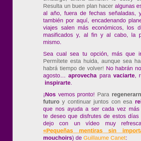
Resulta un buen plan hacer
algunas e
al año, fuera de fechas señaladas, 
también por aquí, encadenando plane
viajes salen más económicos, los 
masificados y, al fin y al cabo, la
mismo.
Sea cual sea tu opción, más que i
Permítete esta huida, aunque sea ha
habrá tiempo de volver!
No habrán no
agosto…
aprovecha
para
vaciarte
, 
inspirarte
.
¡
Nos
vemos pronto!
Para
regenerar
futuro
y continuar juntos con esa
re
que nos ayuda a ser cada vez más fe
te deseo que disfrutes de estos días 
dejo con un vídeo muy refresca
«Pequeñas mentiras sin import
mouchoirs
) de
Guillaume Canet
: