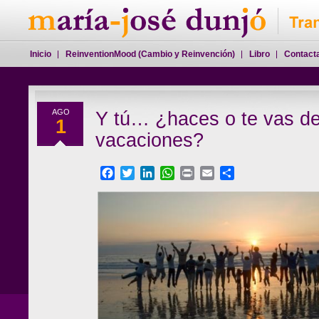
Inicio
ReinventionMood (Cambio y Reinvención)
Libro
Contact
AGO
Y tú… ¿haces o te vas d
1
vacaciones?
Facebook
Twitter
LinkedIn
WhatsApp
Print
Email
Compartir