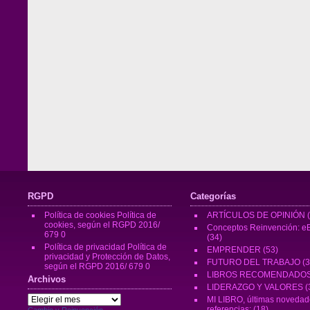
RGPD
Categorías
Política de cookies
Política de
ARTÍCULOS DE OPINIÓN
(
cookies, según el RGPD 2016/
Conceptos Reinvención: eB
679 0
(34)
Política de privacidad
Política de
EMPRENDER
(53)
privacidad y Protección de Datos,
FUTURO DEL TRABAJO
(3
según el RGPD 2016/ 679 0
LIBROS RECOMENDADO
Archivos
LIDERAZGO Y VALORES
(
Archivos
MI LIBRO, últimas novedad
referencias:
(18)
Cambio y Reinvención