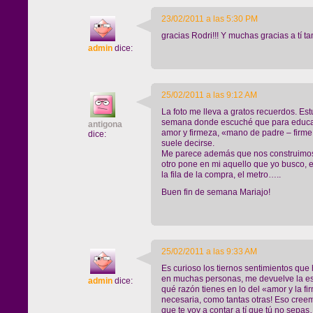
23/02/2011 a las 5:30 PM
gracias Rodri!!! Y muchas gracias a tí ta
admin
dice:
25/02/2011 a las 9:12 AM
La foto me lleva a gratos recuerdos. Es
semana donde escuché que para educar 
antigona
amor y firmeza, «mano de padre – firme
dice:
suele decirse.
Me parece además que nos construimos s
otro pone en mi aquello que yo busco, en
la fila de la compra, el metro…..
Buen fin de semana Mariajo!
25/02/2011 a las 9:33 AM
Es curioso los tiernos sentimientos que 
en muchas personas, me devuelve la es
admin
dice:
qué razón tienes en lo del «amor y la f
necesaria, como tantas otras! Eso creemo
que te voy a contar a tí que tú no sep