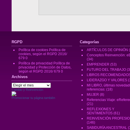
RGPD
Categorías
Política de cookies
Política de
ARTÍCULOS DE OPINIÓN
(
cookies, según el RGPD 2016/
Conceptos Reinvención: eB
679 0
(34)
Política de privacidad
Política de
EMPRENDER
(53)
privacidad y Protección de Datos,
FUTURO DEL TRABAJO
(3
según el RGPD 2016/ 679 0
LIBROS RECOMENDADO
Archivos
LIDERAZGO Y VALORES
(
Archivos
MI LIBRO, últimas novedad
referencias:
(18)
Cambio y Reinvención
MUJER
(8)
Promocionar tu página también
Referencias Viaje: eRefere
(21)
REFLEXIONES Y
SENTIMIENTOS
(61)
REINVENCIÓN PROFESI
(146)
SABIDURÍA ANCESTRAL
(