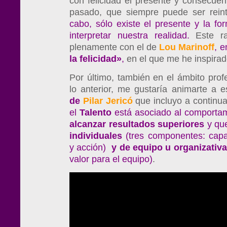
con felicidad el presente y consecuen
pasado, que siempre puede ser rein
cabo, sólo existe el presente y la f
interpretar nuestra realidad.
Este ra
plenamente con el de
Lou Marinoff
, e
la felicidad»
,
en el que me he inspirado
Por último, también en el ámbito prof
lo anterior, me gustaría animarte a 
de
Pilar Jericó
que incluyo a continua
el
Talento
está asociado al comportam
alcanzar
resultados
superiores
y qu
individuales
(tres componentes: cap
y acción)
y de equipo u organizativ
valor para el equipo)
.