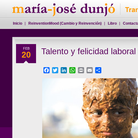
Inicio
ReinventionMood (Cambio y Reinvención)
Libro
Contact
FEB
Talento y felicidad laboral
20
Facebook
Twitter
LinkedIn
WhatsApp
Print
Email
Compartir