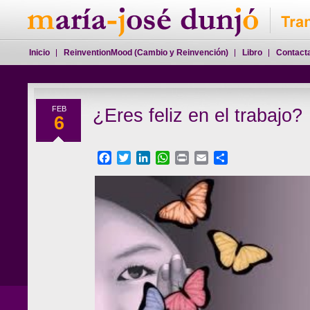
Inicio
ReinventionMood (Cambio y Reinvención)
Libro
Contact
FEB
¿Eres feliz en el trabajo?
6
Facebook
Twitter
LinkedIn
WhatsApp
Print
Email
Compartir