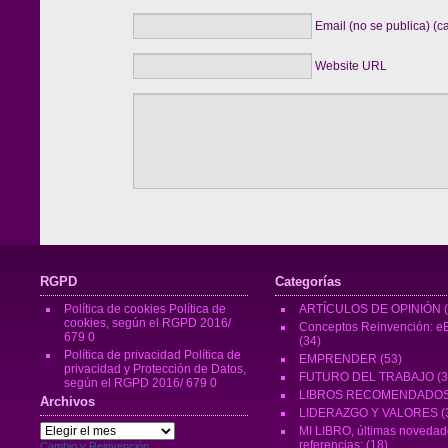
Email (no se publica) (c
Website URL
RGPD
Categorías
Política de cookies
Política de
ARTÍCULOS DE OPINIÓN
(
cookies, según el RGPD 2016/
Conceptos Reinvención: eB
679 0
(34)
Política de privacidad
Política de
EMPRENDER
(53)
privacidad y Protección de Datos,
FUTURO DEL TRABAJO
(3
según el RGPD 2016/ 679 0
LIBROS RECOMENDADO
Archivos
LIDERAZGO Y VALORES
(
Archivos
MI LIBRO, últimas novedad
referencias:
(18)
Cambio y Reinvención