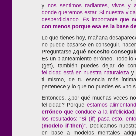
y
nos sentimos radiantes, vivos y 
donde queremos estar. Si nuestra vida
desperdiciando. Es importante que
n
con
menos
porque
esa
es
la
base
d
Lo que tienes hoy, mañana desaparece.
no puede basarse en conseguir, hace
Preguntarse
¿qué necesito consegu
Es un planteamiento erróneo. Todo lo
(get), también puedes dejar de con
felicidad está en nuestra naturaleza
y 
ti mismo, de tu esencia más íntima
pertenece y lo que no puedes es «no se
Entonces, ¿por qué muchas veces n
felicidad? Porque
estamos
alimentan
erróneo
que conduce a la infelicidad,
los resultados: “Si (
if
) pasa esto, ento
(
modelo if-then
)
”.
Dedicamos nuestra 
en base a modelos mentales adqui