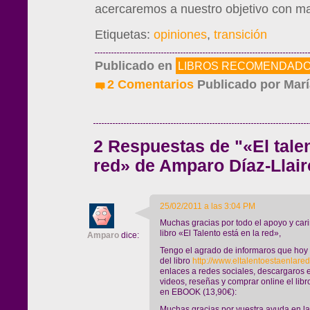
acercaremos a nuestro objetivo con ma
Etiquetas:
opiniones
,
transición
Publicado en
LIBROS RECOMENDAD
2 Comentarios
Publicado por
Marí
2 Respuestas de "«El talen
red» de Amparo Díaz-Llair
25/02/2011 a las 3:04 PM
Muchas gracias por todo el apoyo y car
libro «El Talento está en la red»,
Amparo
dice:
Tengo el agrado de informaros que ho
del libro
http://www.eltalentoestaenlare
enlaces a redes sociales, descargaros el 
videos, reseñas y comprar online el libr
en EBOOK (13,90€):
Muchas gracias por vuestra ayuda en la