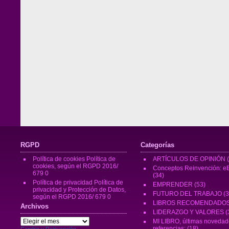
RGPD
Categorías
Política de cookies
Política de
ARTÍCULOS DE OPINIÓN
(
cookies, según el RGPD 2016/
Conceptos Reinvención: eB
679 0
(34)
Política de privacidad
Política de
EMPRENDER
(53)
privacidad y Protección de Datos,
FUTURO DEL TRABAJO
(3
según el RGPD 2016/ 679 0
LIBROS RECOMENDADO
Archivos
LIDERAZGO Y VALORES
(
Archivos
MI LIBRO, últimas novedad
referencias:
(18)
Cambio y Reinvención