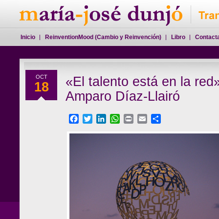
Inicio
ReinventionMood (Cambio y Reinvención)
Libro
Contact
OCT
«El talento está en la red
18
Amparo Díaz-Llairó
Facebook
Twitter
LinkedIn
WhatsApp
Print
Email
Compartir