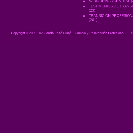
SABIDURÍA ANCESTRAL
(
TESTIMONIOS DE TRANS
(23)
TRANSICIÓN PROFESION
(201)
Copyright ©
2009-2026 María-José Dunjó – Cambio y Reinvención Profesional
|
e