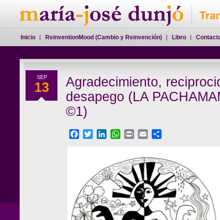
Inicio
ReinventionMood (Cambio y Reinvención)
Libro
Contact
SEP
Agradecimiento, reciproci
13
desapego (LA PACHAMA
©1)
Facebook
Twitter
LinkedIn
WhatsApp
Print
Email
Compartir