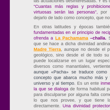
las actuaciones desinteresadas. Y es
“Cuantas más reglas y prohibicio
virtuosas serán las personas”,
por 
dejarlo de lado como concepto, que no
En otras latitudes y épocas tambi
fundamentadas en el principio de reci
ofrenda a
La Pachamama
–challa.
S
que se hace a dicha divinidad andina
Madre Tierra
, aunque no desde el pu
geológico, sino desde el de todo su
puede localizarse en un lugar especí
diversos como manantiales, vertient
aunque «Pacha» se traduce como
concepto que abarca mucho más y t
universo y al tiempo
. Es un ente
inmed
la que se dialoga
de forma habitual pa
para disculparse por alguna falta comet
lo que nos provee, y que tiene la
directamente.
Una divinidad protecto