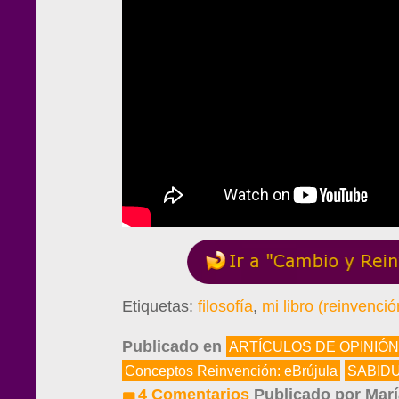
Etiquetas:
filosofía
,
mi libro (reinvenció
Publicado en
ARTÍCULOS DE OPINIÓN
Conceptos Reinvención: eBrújula
SABID
4 Comentarios
Publicado por
Marí