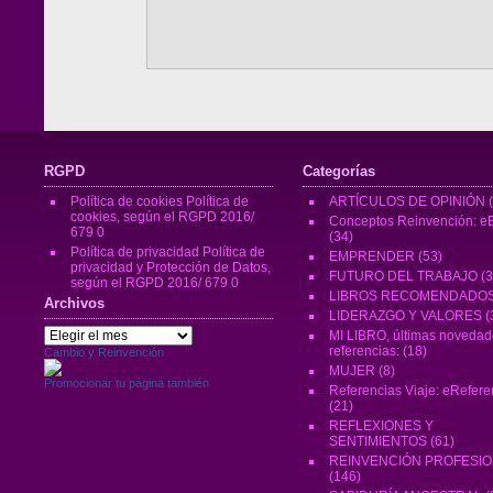
RGPD
Categorías
Política de cookies
Política de
ARTÍCULOS DE OPINIÓN
(
cookies, según el RGPD 2016/
Conceptos Reinvención: eB
679 0
(34)
Política de privacidad
Política de
EMPRENDER
(53)
privacidad y Protección de Datos,
FUTURO DEL TRABAJO
(3
según el RGPD 2016/ 679 0
LIBROS RECOMENDADO
Archivos
LIDERAZGO Y VALORES
(
Archivos
MI LIBRO, últimas novedad
referencias:
(18)
Cambio y Reinvención
MUJER
(8)
Promocionar tu página también
Referencias Viaje: eRefere
(21)
REFLEXIONES Y
SENTIMIENTOS
(61)
REINVENCIÓN PROFESI
(146)