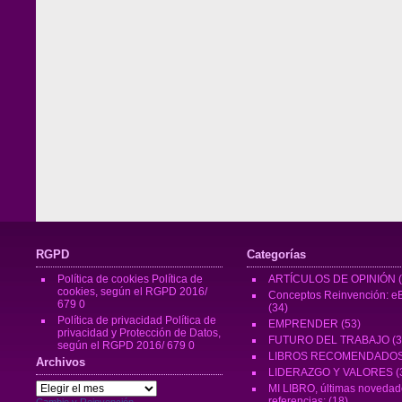
RGPD
Categorías
Política de cookies
Política de
ARTÍCULOS DE OPINIÓN
(
cookies, según el RGPD 2016/
Conceptos Reinvención: eB
679 0
(34)
Política de privacidad
Política de
EMPRENDER
(53)
privacidad y Protección de Datos,
FUTURO DEL TRABAJO
(3
según el RGPD 2016/ 679 0
LIBROS RECOMENDADO
Archivos
LIDERAZGO Y VALORES
(
Archivos
MI LIBRO, últimas novedad
referencias:
(18)
Cambio y Reinvención