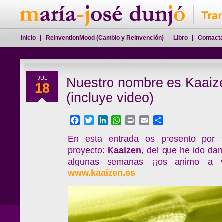
Inicio
ReinventionMood (Cambio y Reinvención)
Libro
Contact
JUL
Nuestro nombre es Kaaiz
18
(incluye video)
Facebook
Twitter
LinkedIn
WhatsApp
Print
Email
Compartir
En esta entrada os presento por 
proyecto:
Kaaizen
, del que he ido da
algunas semanas ¡¡os animo a vi
www.kaaizen.es