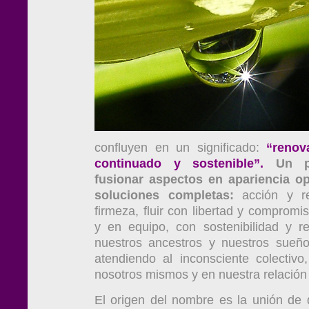
confluyen en un significado:
“renov
continuado y sostenible”.
Un p
fusionar aspectos en apariencia o
soluciones completas:
acción y re
firmeza, fluir con libertad y compromis
y en equipo, con sostenibilidad y r
nuestros ancestros y nuestros sueño
atendiendo al inconsciente colectiv
nosotros mismos y en nuestra relación
El origen del nombre es la unión de