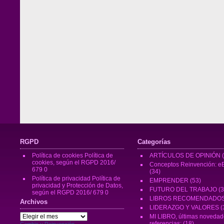
RGPD
Categorías
Política de cookies
Política de
ARTÍCULOS DE OPINIÓN
(
cookies, según el RGPD 2016/
Conceptos Reinvención: eB
679 0
(34)
Política de privacidad
Política de
EMPRENDER
(53)
privacidad y Protección de Datos,
FUTURO DEL TRABAJO
(3
según el RGPD 2016/ 679 0
LIBROS RECOMENDADO
Archivos
LIDERAZGO Y VALORES
(
Archivos
MI LIBRO, últimas novedad
referencias:
(18)
Cambio y Reinvención