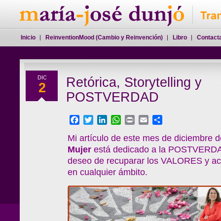
Inicio
ReinventionMood (Cambio y Reinvención)
Libro
Contact
DIC
Retórica, Storytelling y
2
POSTVERDAD
Facebook
Twitter
LinkedIn
WhatsApp
Print
Email
Compartir
Mi artículo de este mes de diciembre d
Mujer
está dedicado a la POSTVERDAD
deseo de recuparar los VALORES y act
en cualquier ámbito.